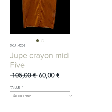
SKU : 4206
Jupe crayon midi
Five
Prix
Prix
 105,00 € 
60,00 €
original
promotionnel
TAILLE
*
Quantité
*