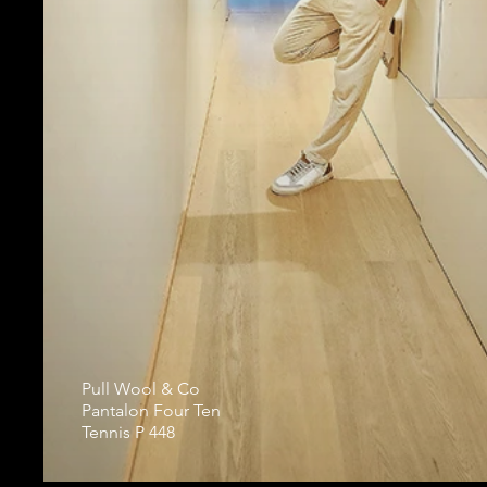
Pull Wool & Co
Pantalon Four Ten
Tennis P 448