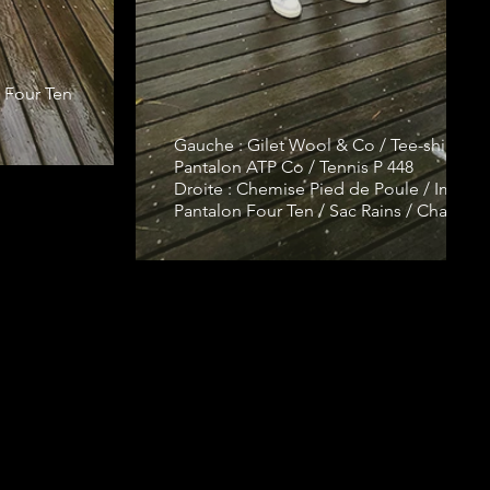
 Four Ten
Gauche : Gilet Wool & Co / Tee-shirt Pau
Pantalon ATP Co / Tennis P 448
Droite : Chemise Pied de Poule / Imperm
Pantalon Four Ten / Sac Rains / Chaussu