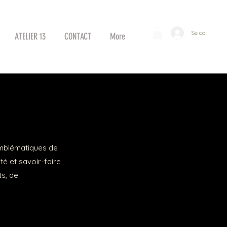
Se connecter
ATELIER 13
CONTACT
More
 emblématiques de
té et savoir-faire
ts, de